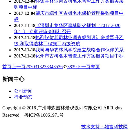
2017-12-04
怀集县林业局古树名木普查工作方案服务采
购项目中标
2017-12-04
肇庆市端州区古树名木保护管理采购项目中
标
2017-11-18
《深圳市龙华区森林防火规划（2017-2020
年）》 专家评审会顺利召开
2017-11-18
热烈祝贺我司林业调查规划设计资质晋升乙
级 和取得造林工程施工丙级资质
2017-11-18
我司与华农林风学院建立战略合作伙伴关系
2017-11-18
化州市古树名木普查工作方案服务项目中标
首页
上一页
29
30
31
32
33
34
35
36
37
38
39
下一页
末页
新闻中心
公司新闻
行业动态
Copyright © 2016 广州沛森园林景观设计有限公司 All Rights
Reserved.
粤ICP备16061971号
技术支持：雄富科技网